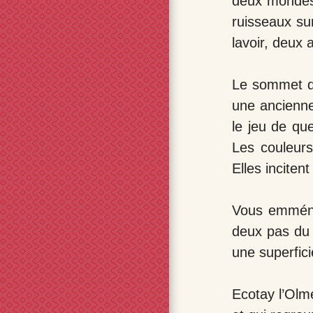
deux mondes 
ruisseaux su
lavoir, deux 
Le sommet de
une ancienne
le jeu de qu
Les couleurs
Elles inciten
Vous emmén
deux pas du 
une superfic
Ecotay l’Olm