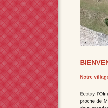
BIENVE
Notre villag
Ecotay l’Ol
proche de Mon