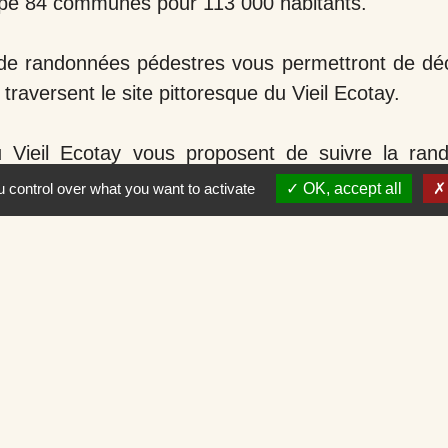
upe 84 communes pour 113 000 habitants.
 de randonnées pédestres vous permettront de dé
 traversent le site pittoresque du Vieil Ecotay.
 Vieil Ecotay vous proposent de suivre la ran
dépliant est disponible en mairie.
 control over what you want to activate
OK, accept all
a possibilité de télécharger l'application I
 de la commune.
.illiwap.com/fr/public/42087
ialoguer avec vos élus par le biais du site interne