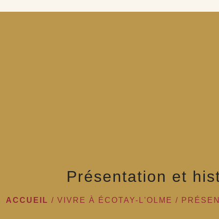
Présentation et his
ACCUEIL
/
VIVRE À ÉCOTAY-L'OLME
/
PRÉSEN