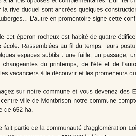
à la fois opposés et complémentaires. L’un tel un
r la rive duquel sont ancrées quelques constructio
auberges... L’autre en promontoire signe cette con
 cet éperon rocheux est habité de quatre édifices
 école. Rassemblées au fil du temps, leurs postur
elques espaces subtils : une faille, un passage, un
 changeantes du printemps, de l’été et de l’aut
t les vacanciers à le découvrir et les promeneurs d
agez sur notre commune et vous devenez des
centre ville de Montbrison notre commune compte
ie de 652 ha.
e fait partie de la communauté d’agglomération Loi