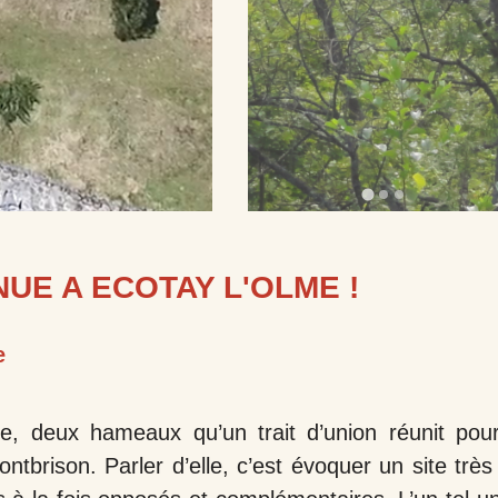
NUE A ECOTAY L'OLME !
e
me, deux hameaux qu’un trait d’union réunit po
tbrison. Parler d’elle, c’est évoquer un site très 