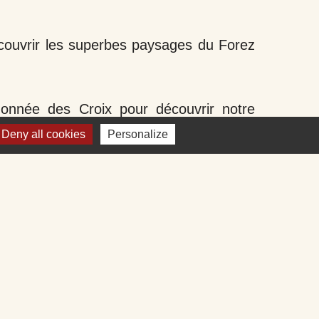
couvrir les superbes paysages du Forez
donnée des Croix pour découvrir notre
Deny all cookies
Personalize
lliwap pour suivre les informations
t ou en envoyant un mail à la mairie.