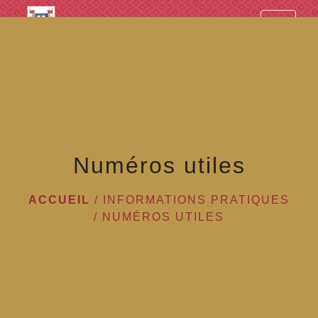
googled7e4d5fb082cc1df.html
menu
Numéros utiles
ACCUEIL
/
INFORMATIONS PRATIQUES
/
NUMÉROS UTILES