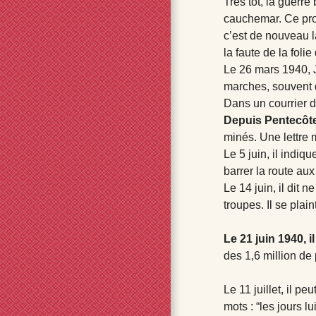
Très tôt, la guerr
cauchemar. Ce proc
c’est de nouveau l
la faute de la foli
Le 26 mars 1940, Jo
marches, souvent
Dans un courrier du
Depuis Pentecôte,
minés. Une lettre
Le 5 juin, il indi
barrer la route aux
Le 14 juin, il dit 
troupes. Il se pla
Le 21 juin 1940, il
des 1,6 million d
Le 11 juillet, il p
mots : “les jours l