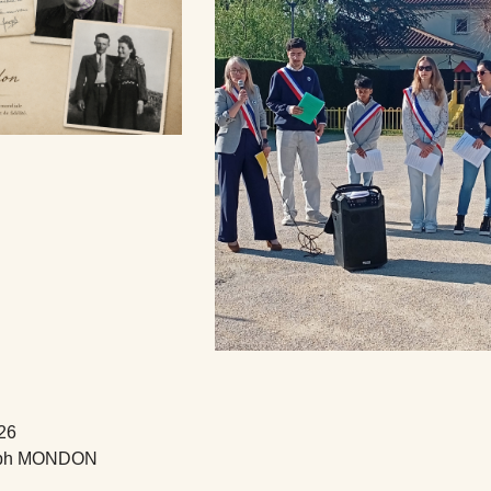
26
eph MONDON