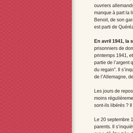
ouvriers allemands 
manque à part la l
Benoit, de son gar
est parti de Quéréz
En avril 1941, la
prisonniers de dorm
printemps 1941, et 
partie de l’argent q
du regain”. Il s’in
de l’Allemagne, de
Les jours de repos
moins régulièrement
sont-ils libérés ? 
Le 20 septembre 194
parents. Il s’inqui