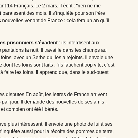
nt 14 Français. Le 2 mars, il écrit : “rien ne me
 paraissent des mois. Il s’inquiète pour son frère
 nouvelles venant de France : cela fera un an qu’il
 les prisonniers s’évadent
: ils interdisent aux
 pantalons la nuit. Il travaille dans les champs au
 foins, avec un Serbe qui les a rejoints. Il envoie une
dont les foins sont faits : “ils fauchent trop vite, c’est
 à faire les foins. Il apprend que, dans le sud-ouest
es disputes En août, les lettres de France arrivent
es par jour. Il demande des nouvelles de ses amis :
 et combien ont été libérés.
ve plus intéressant. Il envoie une photo de lui à ses
l s’inquiète aussi pour la récolte des pommes de terre,