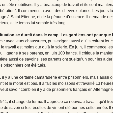
ont été mobilisés. Il y a beaucoup de travail et ils sont maintena
ibération”. Il commence à avoir des cheveux blancs. Les jours lui
age à Saint-Etienne, et de la pénurie d’essence. Il demande des
ieux, et le temps lui semble très long.
 situation se durcit dans le camp. Les gardiens ont peur que
ir avec leurs chaussures, puis exigent aussi qu'ils retirent leurs
le travail est moins dur qu’à la scierie. En juin, il commence les
u’il gagne à ses parents, en juin 100 francs. Il critique la manière 
quiète aussi de savoir si ses parents ont quelqu’un pour les aider
s prisonniers ont été tués.
, il y a une certaine camaraderie entre prisonniers, mais aussi d
 et le moral est bas. Il a fait les moissons et travaillé 13 heur
Il veut savoir combien il y a de prisonniers français en Allemagne
1, il change de ferme. Il apprécie ce nouveau travail, qu’il trou
ète de savoir si les récoltes de vin ont été bonnes cette année. I