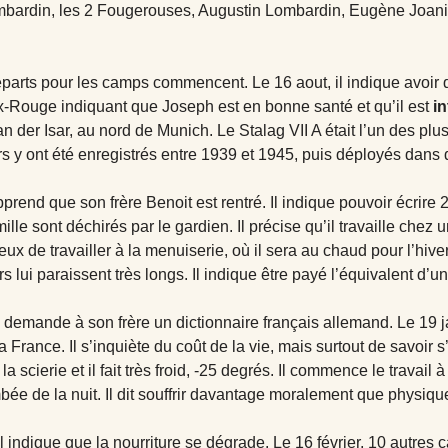
ardin, les 2 Fougerouses, Augustin Lombardin, Eugène Joanin. I
départs pour les camps commencent. Le 16 aout, il indique avoir 
ix-Rouge indiquant que Joseph est en bonne santé et qu’il est
i
n der Isar, au nord de Munich. Le Stalag VII A était l’un des pl
s y ont été enregistrés entre 1939 et 1945, puis déployés dans
pprend que son frère Benoit est rentré. Il indique pouvoir écrire 
lle sont déchirés par le gardien. Il précise qu’il travaille chez un
eux de travailler à la menuiserie, où il sera au chaud pour l’hiver. 
 lui paraissent très longs. Il indique être payé l’équivalent d’un l
 demande à son frère un dictionnaire français allemand. Le 19 j
 France. Il s’inquiète du coût de la vie, mais surtout de savoir s’i
 la scierie et il fait très froid, -25 degrés. Il commence le travail 
bée de la nuit. Il dit souffrir davantage moralement que physiq
il indique que la nourriture se dégrade. Le 16 février, 10 autres 