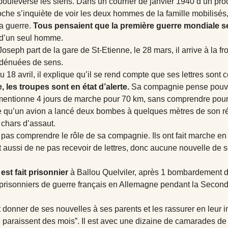
e bouleverse les siens. Dans un courrier de janvier 1940 d’un pro
he s’inquiète de voir les deux hommes de la famille mobilisés, J
a guerre.
Tous pensaient que la première guerre mondiale ser
e d’un seul homme.
seph part de la gare de St-Etienne, le 28 mars, il arrive à la fr
 dénuées de sens.
 18 avril, il explique qu’il se rend compte que ses lettres sont 
 les troupes sont en état d’alerte.
Sa compagnie pense pouvoir 
 mentionne 4 jours de marche pour 70 km, sans comprendre pour
que qu’un avion a lancé deux bombes à quelques mètres de son ré
 chars d’assaut.
ne pas comprendre le rôle de sa compagnie. Ils ont fait marche en
int aussi de ne pas recevoir de lettres, donc aucune nouvelle de 
 est fait prisonnier
à Ballou Quelviler, après 1 bombardement de 
e prisonniers de guerre français en Allemagne pendant la Secon
eut donner de ses nouvelles à ses parents et les rassurer en leur 
ui paraissent des mois”. Il est avec une dizaine de camarades de 