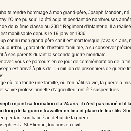
uhaite rendre hommage à mon grand-père, Joseph Mondon, né le 
ay l’Olme puisqu’il a été adjoint pendant de nombreuses anné
 de deuxième classe au 238 ° Régiment d’Infanterie. Il a réalisé 
 est mobilisable depuis le 19 janvier 1936.
p connu mon grand-père car il est mort lorsque j’avais 4 ans, mai
ujourd’hui, garant de l’histoire familiale, a su conserver préci
crit à ses parents durant la seconde guerre mondiale.
er avec vous ce parcours en ce jour de commémoration de la fin
eph est arrivé à plus de 1,6 million de prisonniers de guerre f
us.
ge où l’on fonde une famille, où l’on bâtit sa vie, la guerre a mi
 et sa vie professionnelle d’agriculteur ont été suspendues.
eph rejoint sa formation il a 24 ans, il n'est pas marié et il l
u long de la guerre travailler en lieu et place de leur fils.
Son 
n perdant son fiancé au début de la guerre.
seph est à St-Etienne, toujours en civil.