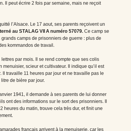
l peut écrire 2 fois par semaine, mais ne reçoit
quitté l’Alsace. Le 17 aout, ses parents reçoivent un
nterné au STALAG VII A numéro 57079.
Ce camp se
us grands camps de prisonniers de guerre : plus de
 des kommandos de travail.
2 lettres par mois. Il se rend compte que ses colis
 menuisier, scieur et cultivateur. Il indique qu’il est
Il travaille 11 heures par jour et ne travaille pas le
itre de bière par jour.
anvier 1941, il demande à ses parents de lui donner
ls ont des informations sur le sort des prisonniers. Il
à 2 heures du matin, trouve cela très dur, et finit une
uement.
camarades français arrivent à la menuiserie, car les