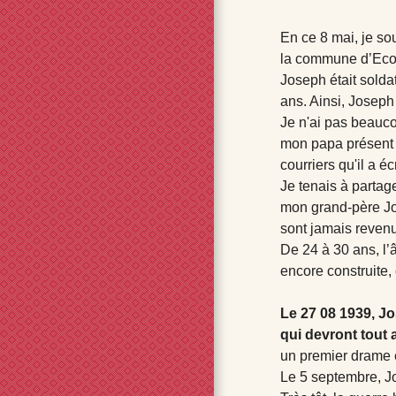
En ce 8 mai, je so
la commune d’Ecot
Joseph était soldat
ans. Ainsi, Joseph
Je n'ai pas beaucou
mon papa présent a
courriers qu'il a é
Je tenais à partag
mon grand-père Jos
sont jamais reven
De 24 à 30 ans, l’â
encore construite,
Le 27 08 1939, Jos
qui devront tout a
un premier drame e
Le 5 septembre, Jo