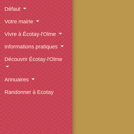
Défaut
Votre mairie
Vivre à Écotay-l'Olme
Informations pratiques
Découvrir Écotay-l'Olme
Annuaires
Randonner à Ecotay